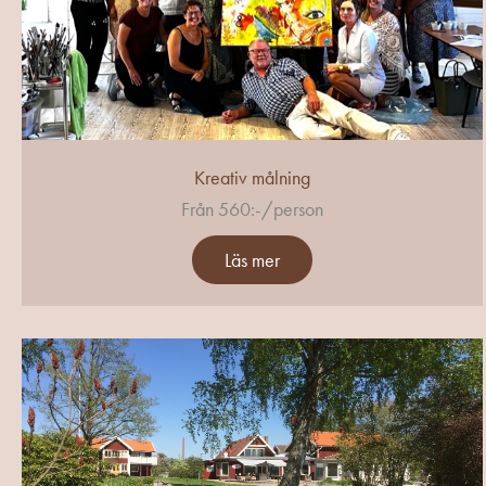
Kreativ målning
Från 560:-/person
Läs mer