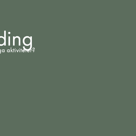
ding
a aktiviteter?