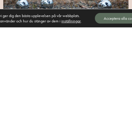
tt vi ger dig den bästa upplevelsen på vår webbplats.
Acceptera alla co
i använder och hur du stänger av dem i
inställningar
.
Boule
Från
Läs mer
Högby Spa & Konferens
591 77 Borensberg