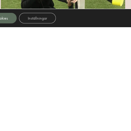
okies
Inställningar
Archery Tag
Från 340:-/pers
Läs mer