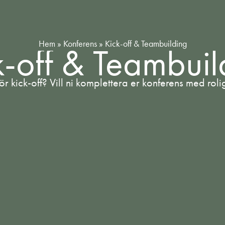
Hem
»
Konferens
»
Kick-off & Teambuilding
k-off & Teambuil
ör kick-off? Vill ni komplettera er konferens med rolig