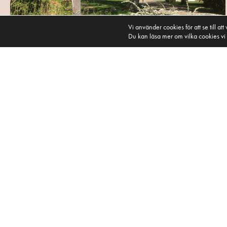
Vi använder cookies för att se till a
Du kan läsa mer om vilka cookies v
Gårdskampen
Från 460:-/pers
Läs mer