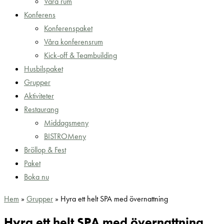
Våra rum
Konferens
Konferenspaket
Våra konferensrum
Kick-off & Teambuilding
Husbilspaket
Grupper
Aktiviteter
Restaurang
Middagsmeny
BISTROMeny
Bröllop & Fest
Paket
Boka nu
Hem
»
Grupper
»
Hyra ett helt SPA med övernattning
Hyra ett helt SPA med övernattning