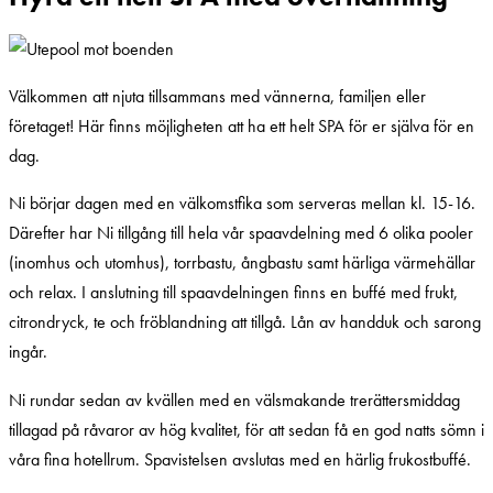
Välkommen att njuta tillsammans med vännerna, familjen eller
företaget! Här finns möjligheten att ha ett helt SPA för er själva för en
dag.
Ni börjar dagen med en välkomstfika som serveras mellan kl. 15-16.
Därefter har Ni tillgång till hela vår spaavdelning med 6 olika pooler
(inomhus och utomhus), torrbastu, ångbastu samt härliga värmehällar
och relax. I anslutning till spaavdelningen finns en buffé med frukt,
citrondryck, te och fröblandning att tillgå. Lån av handduk och sarong
ingår.
Ni rundar sedan av kvällen med en välsmakande trerättersmiddag
tillagad på råvaror av hög kvalitet, för att sedan få en god natts sömn i
våra fina hotellrum. Spavistelsen avslutas med en härlig frukostbuffé.