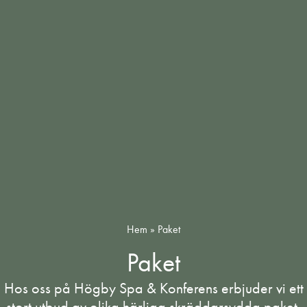
Hem
»
Paket
Paket
Hos oss på Högby Spa & Konferens erbjuder vi ett
stort utbud av olika härliga skräddarsydda paket.