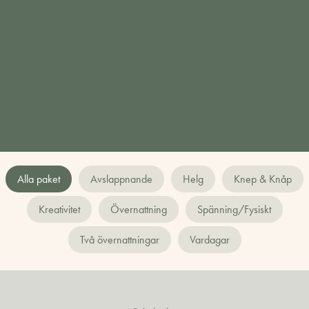
Alla paket
Avslappnande
Helg
Knep & Knåp
Kreativitet
Övernattning
Spänning/Fysiskt
Två övernattningar
Vardagar