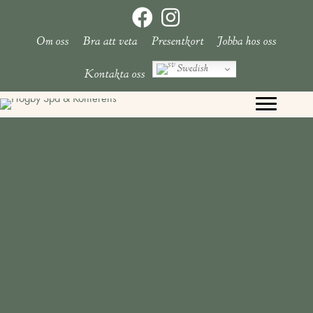
Hoppa
till
Om oss
Bra att veta
Presentkort
Jobba hos oss
innehåll
Swedish
Kontakta oss