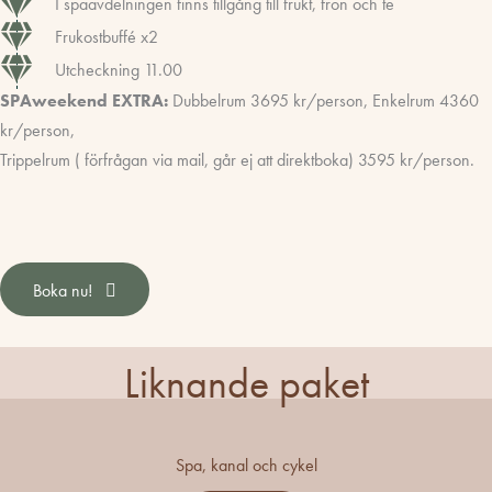
I spaavdelningen finns tillgång till frukt, frön och te
Frukostbuffé x2
Utcheckning 11.00
SPAweekend EXTRA:
Dubbelrum 3695 kr/person, Enkelrum 4360
kr/person,
Trippelrum ( förfrågan via mail, går ej att direktboka) 3595 kr/person.
Boka nu!
Liknande paket
Spa, kanal och cykel