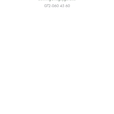
072-060 45 60
Petit Hotel
Östgötamat
Epassi
Europeiska jordbruksfonden
Visita