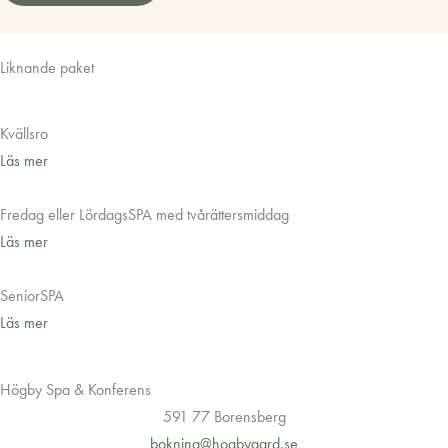
Liknande paket
Kvällsro
Läs mer
Fredag eller LördagsSPA med tvårättersmiddag
Läs mer
SeniorSPA
Läs mer
Högby Spa & Konferens
591 77 Borensberg
bokning@hogbygard.se